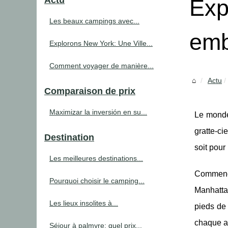
Actu
Exp
Les beaux campings avec...
emb
Explorons New York: Une Ville...
Comment voyager de manière...
Actu
Comparaison de prix
Maximizar la inversión en su...
Le monde
gratte-ci
Destination
soit pour
Les meilleures destinations...
Commenço
Pourquoi choisir le camping...
Manhattan
Les lieux insolites à...
pieds de 
chaque an
Séjour à palmyre: quel prix...