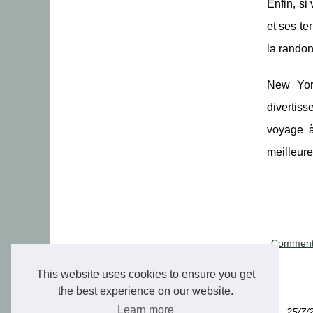
Enfin, si
et ses te
la rando
New York
divertiss
voyage à
meilleure
Comment 
This website uses cookies to ensure you get
the best experience on our website.
Learn more
25/7/