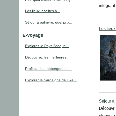
intégrant 
Les lieux insolites à...
Séjour à palmyre: quel prix...
Les lieux
E-voyage
Explorez le Pays Basque...
Découvrez les meilleures...
Profitez d'un hébergement...
Explorer la Sardaigne de luxe...
Séjour à 
Découvrir
plonger d