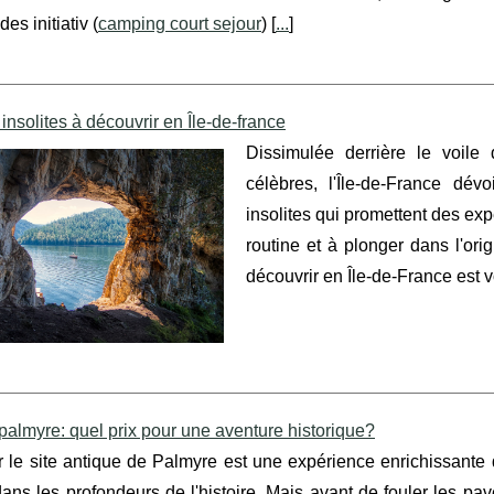
des initiativ (
camping court sejour
) [
...
]
 insolites à découvrir en Île-de-france
Dissimulée derrière le voil
célèbres, l'Île-de-France dé
insolites qui promettent des ex
routine et à plonger dans l'orig
découvrir en Île-de-France est v
palmyre: quel prix pour une aventure historique?
 le site antique de Palmyre est une expérience enrichissante q
ans les profondeurs de l'histoire. Mais avant de fouler les pav