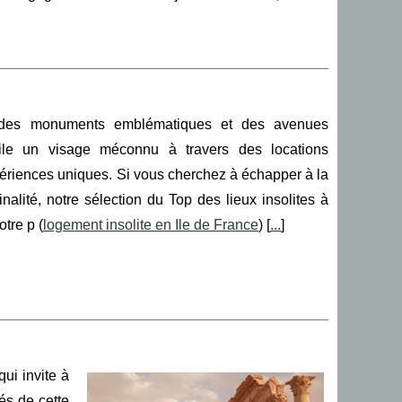
e des monuments emblématiques et des avenues
voile un visage méconnu à travers des locations
périences uniques. Si vous cherchez à échapper à la
inalité, notre sélection du Top des lieux insolites à
otre p (
logement insolite en Ile de France
) [
...
]
ui invite à
és de cette