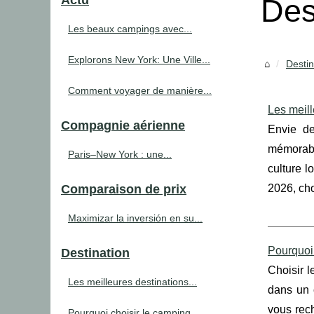
Actu
Des
Les beaux campings avec...
Explorons New York: Une Ville...
Destin
Comment voyager de manière...
Les meill
Compagnie aérienne
Envie de
mémorable
Paris–New York : une...
culture l
Comparaison de prix
2026, cho
Maximizar la inversión en su...
Pourquoi 
Destination
Choisir l
Les meilleures destinations...
dans un c
vous rec
Pourquoi choisir le camping...