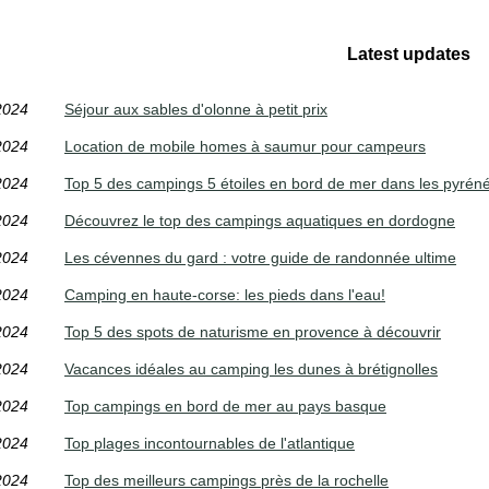
Latest updates
2024
Séjour aux sables d'olonne à petit prix
2024
Location de mobile homes à saumur pour campeurs
2024
Top 5 des campings 5 étoiles en bord de mer dans les pyréné
2024
Découvrez le top des campings aquatiques en dordogne
2024
Les cévennes du gard : votre guide de randonnée ultime
2024
Camping en haute-corse: les pieds dans l'eau!
2024
Top 5 des spots de naturisme en provence à découvrir
2024
Vacances idéales au camping les dunes à brétignolles
2024
Top campings en bord de mer au pays basque
2024
Top plages incontournables de l'atlantique
2024
Top des meilleurs campings près de la rochelle