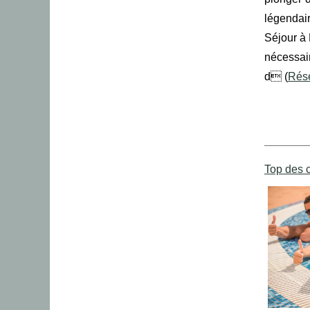
légendair
Séjour à 
nécessai
d (
Rése
Top des 