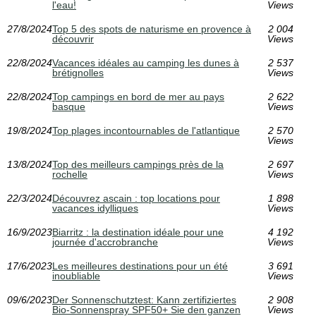
l'eau!
Views
27/8/2024
Top 5 des spots de naturisme en provence à
2 004
découvrir
Views
22/8/2024
Vacances idéales au camping les dunes à
2 537
brétignolles
Views
22/8/2024
Top campings en bord de mer au pays
2 622
basque
Views
19/8/2024
Top plages incontournables de l'atlantique
2 570
Views
13/8/2024
Top des meilleurs campings près de la
2 697
rochelle
Views
22/3/2024
Découvrez ascain : top locations pour
1 898
vacances idylliques
Views
16/9/2023
Biarritz : la destination idéale pour une
4 192
journée d'accrobranche
Views
17/6/2023
Les meilleures destinations pour un été
3 691
inoubliable
Views
09/6/2023
Der Sonnenschutztest: Kann zertifiziertes
2 908
Bio-Sonnenspray SPF50+ Sie den ganzen
Views