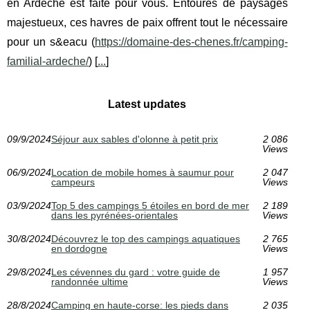
en Ardèche est faite pour vous. Entourés de paysages
majestueux, ces havres de paix offrent tout le nécessaire
pour un s&eacu (
https://domaine-des-chenes.fr/camping-
familial-ardeche/
) [
...
]
Latest updates
09/9/2024
Séjour aux sables d'olonne à petit prix
2 086
Views
06/9/2024
Location de mobile homes à saumur pour
2 047
campeurs
Views
03/9/2024
Top 5 des campings 5 étoiles en bord de mer
2 189
dans les pyrénées-orientales
Views
30/8/2024
Découvrez le top des campings aquatiques
2 765
en dordogne
Views
29/8/2024
Les cévennes du gard : votre guide de
1 957
randonnée ultime
Views
28/8/2024
Camping en haute-corse: les pieds dans
2 035