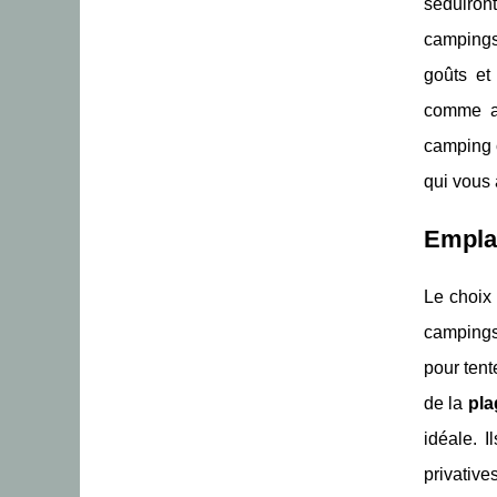
séduiront
campings
goûts et
comme a
camping 
qui vous 
Emplac
Le choix
campings 
pour tent
de la
pla
idéale. I
privative