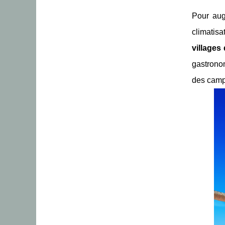
Pour aug
climatis
villages
gastronom
des campi