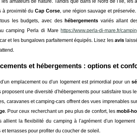
 les amateurs de nature. Tandis que dans le Nord de l'île, les
 à proximité du
Cap Corse
, une région sauvage et préservée. 
 tous les budgets, avec des
hébergements
variés allant de
u camping Perla di Mare
https://www.perla-di-mare.fr/campi
car et les bungalows parfaitement équipés. Lisez les
avis
laiss
attend.
ements et hébergements : options et confort
 d'un emplacement ou d'un logement est primordial pour un
sé
proposent une diversité d'hébergements pour satisfaire tous le
es, caravanes et camping-cars offrent des vues imprenables sur
ge
. Pour ceux recherchant un peu plus de confort, les
mobil-h
ls allient la flexibilité du camping à l'agrément d'un logemen
s et terrasses pour profiter du coucher de soleil.