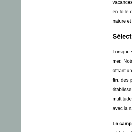
vacances 
en toile
nature et
Sélect
Lorsque 
mer. Not
offrant u
fin
, des
établiss
multitude
avec la n
Le camp