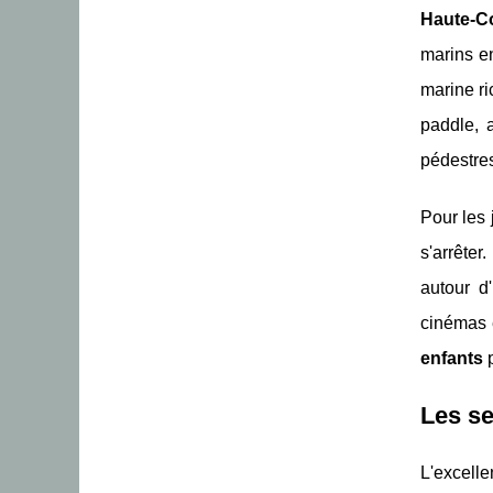
Haute-C
marins en
marine ri
paddle, 
pédestres
Pour les
s'arrête
autour d
cinémas 
enfants
p
Les se
L'excelle