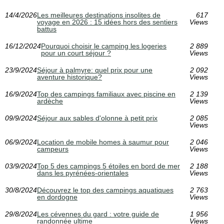
14/4/2026
Les meilleures destinations insolites de
617
voyage en 2026 : 15 idées hors des sentiers
Views
battus
16/12/2024
Pourquoi choisir le camping les logeries
2 889
pour un court séjour ?
Views
23/9/2024
Séjour à palmyre: quel prix pour une
2 092
aventure historique?
Views
16/9/2024
Top des campings familiaux avec piscine en
2 139
ardèche
Views
09/9/2024
Séjour aux sables d'olonne à petit prix
2 085
Views
06/9/2024
Location de mobile homes à saumur pour
2 046
campeurs
Views
03/9/2024
Top 5 des campings 5 étoiles en bord de mer
2 188
dans les pyrénées-orientales
Views
30/8/2024
Découvrez le top des campings aquatiques
2 763
en dordogne
Views
29/8/2024
Les cévennes du gard : votre guide de
1 956
randonnée ultime
Views