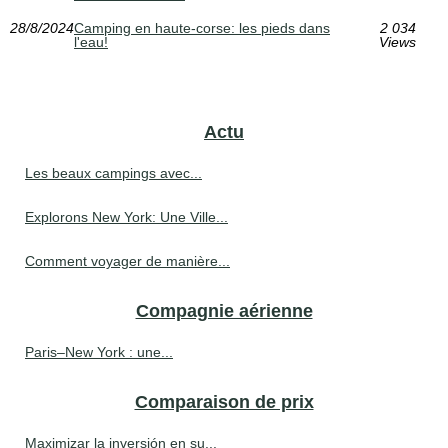
28/8/2024
Camping en haute-corse: les pieds dans
2 034
l'eau!
Views
Actu
Les beaux campings avec...
Explorons New York: Une Ville...
Comment voyager de manière...
Compagnie aérienne
Paris–New York : une...
Comparaison de prix
Maximizar la inversión en su...